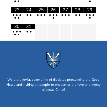
•
•
•
23
24
25
26
27
28
29
•
•
•
•
•
•
•
•
•
•
•
•
•
•
•
•
•
•
•
•
•
•
•
30
31
•
•
•
•
•
•
•
We are a joyful community of disciples proclaiming the Good
News and inviting all people to encounter the love and mercy
of Jesus Christ!