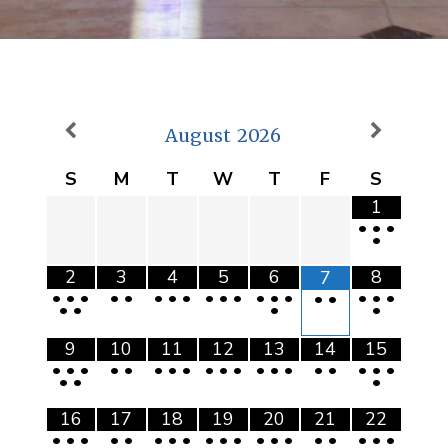
August
2026
S
M
T
W
T
F
S
1
•
•
•
•
2
3
4
5
6
8
7
•
•
•
•
•
•
•
•
•
•
•
•
•
•
•
•
•
•
•
•
•
•
•
9
10
11
12
13
14
15
•
•
•
•
•
•
•
•
•
•
•
•
•
•
•
•
•
•
•
•
•
•
16
17
18
19
20
21
22
•
•
•
•
•
•
•
•
•
•
•
•
•
•
•
•
•
•
•